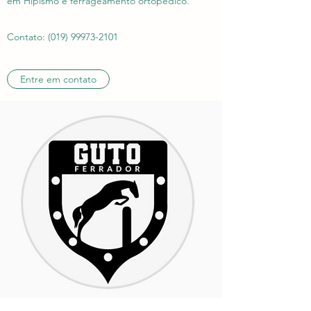
em Hipismo e ferrageamento ortopédico.
Contato:
(019) 99973-2101
Entre em contato